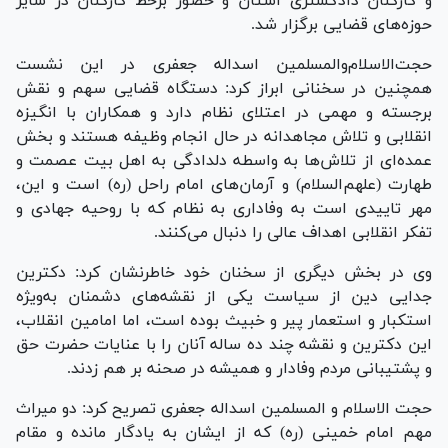
و کارکنان دادگستری استان و حضور برخط کارکنان در سایر
حوزه‌های قضایی برگزار شد.
حجت‌الاسلام‌و‌المسلمین اسداله جعفری در این نشست
همچنین در سخنانی ابراز کرد: دستگاه قضایی سهم و نقش
برجسته و مهمی در اعتلای نظام دارد و همکاران با انگیزه
انقلابی و تلاش مجاهدانه در حال انجام وظیفه هستند و بخش
عمده‌ای از تلاش‌ها به واسطه دلدادگی به اهل بیت عصمت و
طهارت (علهم‌السلام) و آرمان‌های امام راحل (ره) است و این،
مهر تاییدی است به وفاداری به نظام که با روحیه جهادی و
تفکر انقلابی اهداف عالی را دنبال می‌کنند.
وی در بخش دیگری از سخنان خود خاطرنشان کرد: دکترین
جدایی دین از سیاست یکی از نقشه‌های دشمنان به‌ویژه
استکبار و استعمار پیر و خبیث بوده است، اما امامین انقلاب،
این دکترین و نقشه چند ده ساله آنان را با عنایات حضرت حق
و پشتیبانی مردم وفادار و همیشه در صحنه بر هم زدند.
حجت الاسلام و المسلمین اسداله جعفری تصریح کرد: دو میراث
مهم امام خمینی (ره) که از ایشان به یادگار مانده و مقام