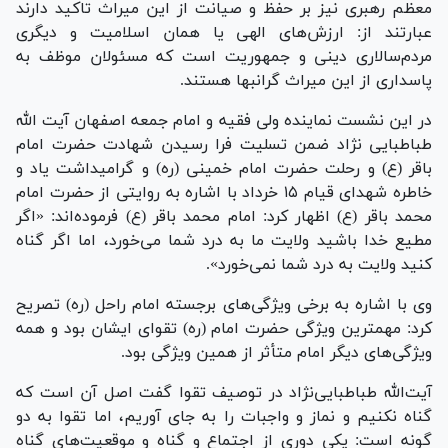
معظم رهبری نیز بر حفظ و صیانت از این میراث تاکید دارند
عبارتند از: ارزش‌های الهی یا همان اسلامیت و دیگری
مردم‌سالاری دینی و جمهوریت است که مسئولان موظف به
پاسداری از این میراث گرانبها هستند.
در این نشست نماینده ولی فقیه و امام جمعه اصفهان آیت الله
طباطبایی نژاد ضمن تسلیت فرا رسیدن شهادت حضرت امام
باقر (ع) و رحلت حضرت امام خمینی (ره) و گرامیداشت یاد و
خاطره شهدای قیام ۱۵ خرداد با اشاره به روایتی از حضرت امام
محمد باقر (ع) اظهار کرد: امام محمد باقر (ع) فرموده‌اند: «اگر
مطیع خدا باشید ولایت ما به درد شما می‌خورد، اما اگر گناه
کنید ولایت به درد شما نمی‌خورد».
وی با اشاره به برخی ویژگی‌های برجسته امام راحل (ره) تصریح
کرد: مهمترین ویژگی حضرت امام (ره) تقوای ایشان بود و همه
ویژگی‌های دیگر امام متأثر از همین ویژگی بود.
آیت‌الله طباطبایی‌نژاد در توصیف تقوا گفت اصل آن است که
گناه نکنیم و نماز و واجبات را به جای آوریم، اما تقوا به دو
گونه است: یکی دوری از اجتماع و گناه و موقعیت‌های گناه