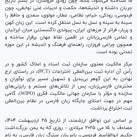
ما شناخته می‌شود، بلکه، چون رودی خروشان، در بستر تاریخ
جریان داشته و اندیشه‌ها، حکمت و ادبیات غنی نوابغی، چون
فردوسی، رودکی، خیام، نظامی، عطار، مولوی، سعدی و حافظ را
سینه به سینه و نسل به نسل منتقل کرده است. این زبان کهن
و پربار، فراتر از مرز‌های ایران، پیوندی ناگسستنی میان ایرانیان
و تمامی فارسی‌زبانان در اقصی نقاط جهان برقرار ساخته و
همچون چراغی فروزان، راهنمای فرهنگ و اندیشه در این حوزه
تمدنی بوده است.
مرکز مالکیت معنوی سازمان ثبت اسناد و املاک کشور و در
رأس آن اداره ثبت بین‌المللی اختراعات (PCT)، در راستای ارج
نهادن به این گوهر بی‌بدیل و تسهیل مسیر برای نوآوران و
مخترعان فارسی‌زبان، پس از تلاش‌های مستمر و رایزنی‌های
سازنده و مؤثر با سازمان جهانی مالکیت فکری (WIPO)، گامی
مهم در جهت اعتلای جایگاه زبان فارسی در نظام بین‌المللی
ثبت اختراع برداشت.
بر اساس این توافق ارزشمند، از تاریخ ۲۵ اردیبهشت ۱۴۰۴،
مصادف با ۱۵ می ۲۰۲۵ میلادی – روزی که به یمن بزرگ‌داشت
حکیم ابوالقاسم فردوسی، پاس‌بان سترگ زبان فارسی، به نام