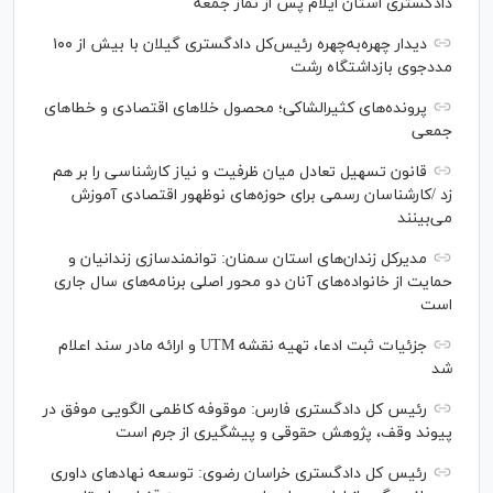
دادگستری استان ایلام پس از نماز جمعه
دیدار چهره‌به‌چهره رئیس‌کل دادگستری گیلان با بیش از ۱۰۰
مددجوی بازداشتگاه رشت
پرونده‌های کثیرالشاکی؛ محصول خلا‌های اقتصادی و خطا‌های
جمعی
قانون تسهیل تعادل میان ظرفیت و نیاز کارشناسی را بر هم
زد /کارشناسان رسمی برای حوزه‌های نوظهور اقتصادی آموزش
می‌بینند
مدیرکل زندان‌های استان سمنان: توانمندسازی زندانیان و
حمایت از خانواده‌های آنان دو محور اصلی برنامه‌های سال جاری
است
جزئیات ثبت ادعا، تهیه نقشه UTM و ارائه مادر سند اعلام
شد
رئیس کل دادگستری فارس: موقوفه کاظمی الگویی موفق در
پیوند وقف، پژوهش حقوقی و پیشگیری از جرم است
رئیس کل دادگستری خراسان رضوی: توسعه نهاد‌های داوری