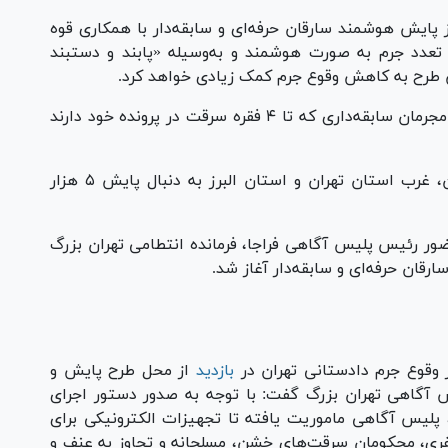
از پایش هوشمند سارقان حرفه‌ای و سابقه‌دار با همکاری قوه
تعدد جرم به صورت هوشمند و به‌وسیله «پابند و دستبند
ین طرح به کاهش وقوع جرم کمک زیادی خواهد کرد.
وی در رابطه با شرایط مجرمان تحت نظارت گفت: مجرمان سابقه‌داری که تا ۴ فقره سرقت در پرونده خود دارند
فرمانده فراجا بیان کرد: ما در سه جغرافیای تهران، غرب استان تهران و استان البرز به دنبال پایش ۵ هزار
استا در مراسمی (۲۱ اسفند ۱۴۰۲) با حضور رئیس پلیس آگاهی فراجا، فرمانده انتطامی تهران بزرگ
قان حرفه‌ای و سابقه‌دار آغاز شد.
Pl
Vi
 وقوع جرم دادستانی تهران در
بازدید
از محل طرح پایش و
س آگاهی تهران بزرگ گفت: با توجه به صدور دستور اجرای
 پلیس آگاهی ماموریت یافته تا تجهیزات الکترونیکی برای
فری، محکومان سرقت‌های خشن، مسلحانه و تجاوز به عنف و