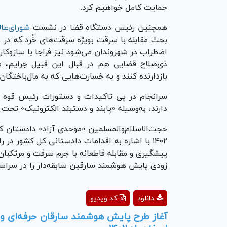
حمایت کامل خواهیم کرد.
همچنین رئیس دستگاه قضا در نشست
شورای‌عا
بحث مقابله با سرقت بویژه سرقت‌های خُرد که در م
اضطراب در شهروندان می‌شود نیز فراجا با سازوکار
ذی‌صلاح قضایی هم در قبال این قبیل جرایم، م
بازدارنده کنند و به خسارت‌هایی که به مال‌باختگ
سرانجام در پی تاکیدات و دستورات رئیس قوه قض
دارند، به‌وسیله «پابند و دستبند الکترونیک» تحت ک
حجت‌الاسلام‌والمسلمین «موحدی آزاد» دادستان
۱۴۰۲ با اشاره به اقدامات دادستانی کل کشور د
پیشگیری و مقابله قاطعانه با جرم سرقت و مرتکبان
زودی پایش هوشمند سارقین سابقه‌دار را در سراسر
ay
دانلود
کد ویدیو
deo
آغاز طرح پایش هوشمند سارقان حرفه‌ای و سا