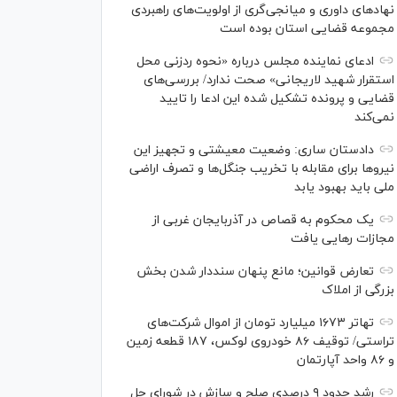
نهاد‌های داوری و میانجی‌گری از اولویت‌های راهبردی
مجموعه قضایی استان بوده است
ادعای نماینده مجلس درباره «نحوه ردزنی محل
استقرار شهید لاریجانی» صحت ندارد/ بررسی‌های
قضایی و پرونده تشکیل شده این ادعا را تایید
نمی‌کند
دادستان ساری: وضعیت معیشتی و تجهیز این
نیرو‌ها برای مقابله با تخریب جنگل‌ها و تصرف اراضی
ملی باید بهبود یابد
یک محکوم به قصاص در آذربایجان‌ غربی از
مجازات رهایی یافت
تعارض قوانین؛ مانع پنهان سنددار شدن بخش
بزرگی از املاک
تهاتر ۱۶۷۳ میلیارد تومان از اموال شرکت‌های
تراستی/ توقیف ۸۶ خودروی لوکس، ۱۸۷ قطعه زمین
و ۸۶ واحد آپارتمان
رشد حدود ۹ درصدی صلح و سازش در شورای حل