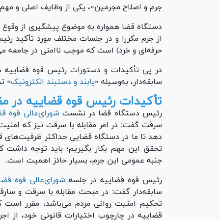
جرم و اصلاح مجرمین»، یکی از وظایف اصلی و مهم
دستگاه قضا همواره به موضوع پیشگیری از وقوع 
از جرم مکررا و در جلسات مختلف مورد تأکید رئیس
حرفه‌ای و خرد) است که موجب ناامنی در جامعه می
سابقه‌دار، به‌وسیله «
پابند و دستبند الکترونیک
» تح
تأکیدات رئیس قوه قضاییه در مقاب
رئیس دستگاه قضا در نشست
شورای‌عالی قوه قض
سرقت گفت: در امر مقابله با سرقت نیز که امنیت ر
دهد تا ما در دستگاه قضایی حداکثر ظرفیت‌های قانون
تحقق این مهم بکار بگیریم؛ باید توجه داشت که
جنبه عمومی این جرم، بسیار حائز اهمیت است.
رئیس قوه قضاییه در جلسه
شورای‌عالی قوه قضا
سابقه‌دار گفت: در مبحث مقابله با سرقت و سارقی
تحکیم امنیت روانی مردم می‌باشد، مقرر است که 
قضاییه در چارچوب اختیارات قانونی خود، از اج