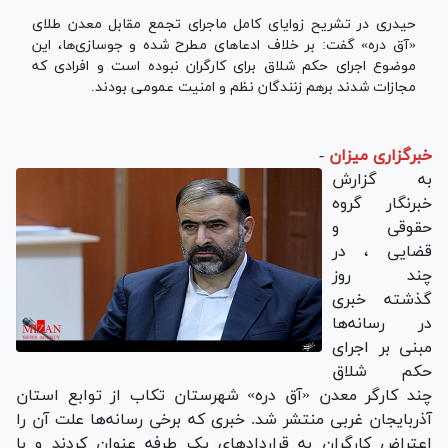
حیدری در تشریح زوایای کامل ماجرای تجمع‌ مقابل معدن طلای
«آق دره» گفت: بر خلاف ادعاهای مطرح شده و جوسازی‌ها، این
موضوع اجرای حکم شلاق برای کارگران نبوده است و افرادی که
مجازات شدند برهم زنندگان نظم و امنیت عمومی بودند.
خبرگزاری میزان
-
به گزارش
خبرنگار گروه
حقوقی و
قضایی ، در
چند روز
گذشته خبری
در رسانه‌ها
مبنی بر اجرای
حکم شلاق
چند کارگر معدن «آق دره» شهرستان تکاب از توابع استان
آذربایجان غربی منتشر شد. خبری که برخی رسانه‌ها علت آن را
اعتراض کارگران به قراردادهای یک طرفه عنوان کردند و با