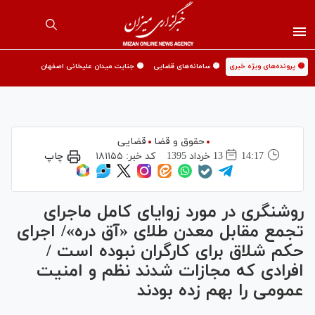
🟡 پرونده‌های ویژه خبری
🟡 سامانه‌های قضایی
🟡 جنایت میدان علیخانی اصفهان
حقوق و قضا
قضایی
14:17
13 خرداد 1395
کد خبر:
۱۸۱۱۵۵
چاپ
روشنگری در مورد زوایای کامل ماجرای
تجمع‌ مقابل معدن طلای «آق دره»/ اجرای
حکم شلاق برای کارگران نبوده است /
افرادی که مجازات شدند نظم و امنیت
عمومی را بهم زده بودند