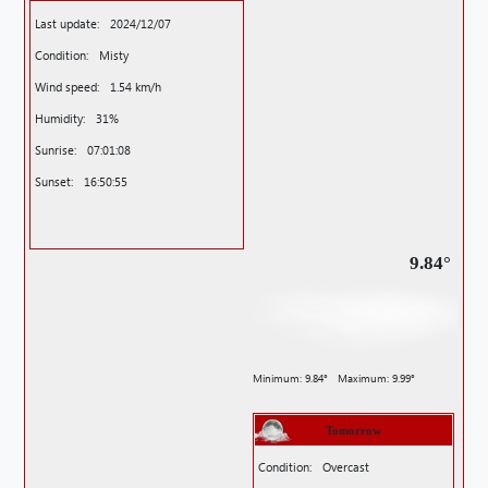
Last update:
2024/12/07
Condition:
Misty
Wind speed:
1.54 km/h
Humidity:
31%
Sunrise:
07:01:08
Sunset:
16:50:55
9.84°
Minimum:
9.84°
Maximum:
9.99°
Tomorrow
Condition:
Overcast