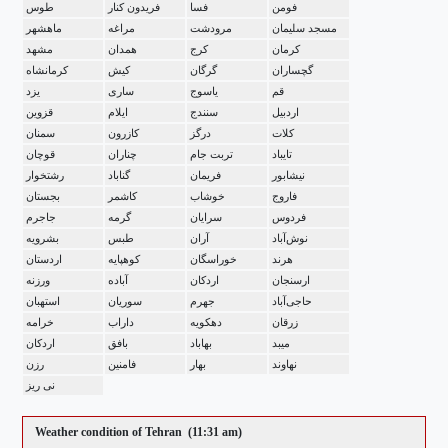
فومن
فسا
فریدون کنار
طوس
مسجد سلیمان
مرودشت
مراغه
ماهشهر
کرمان
کرج
همدان
مشهد
گچساران
گرگان
کیش
کرمانشاه
قم
یاسوج
ساری
یزد
اردبیل
سنندج
ایلام
قزوین
کلات
درگز
کازرون
سمنان
تایباد
تربت جام
چناران
قوچان
نیشابور
فریمان
گناباد
رشتخوار
فاروج
خوشاب
کاشمر
بجستان
فردوس
سرایان
گرمه
جاجرم
نوش‌آباد
آران
طبس
بشرویه
هرند
خوراسگان
کوهپایه
اردستان
ارسنجان
اردکان
آباده
ورزنه
حاجی‌آباد
جهرم
سوریان
استهبان
زرقان
دهکویه
داراب
خرامه
میبد
بهاباد
بافق
اردکان
نهاوند
بهار
فامنین
رزن
نی ریز
Weather condition of
Tehran
(11:31 am)