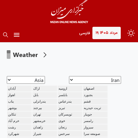
۱۹ مرداد ۱۴۰۵
فارسی
Weather
اصفهان
ارومیه
اراک
آبادان
بجنورد
بابلسر
بابل
اهواز
قشم
بندرعباس
بندرانزلی
بناب
تربت حیدریه
تبریز
بیرجند
بوشهر
جویبار
تویسرکان
تهران
تنکابن
رامسر
خوی
خرمشهر
خرم آباد
سبزوار
زنجان
زاهدان
رشت
صومعه سرا
سرخس
شیراز
شهرکرد